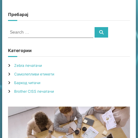
Пребарај
S
S
e
e
a
a
r
c
r
Категории
h
c
h
Zebra печатачи
f
Самолепливи етикети
o
r
Баркод читачи
:
Brother CISS печатачи