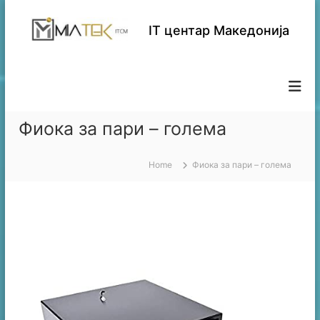
S
k
IT центар Македонија
i
p
t
o
c
o
Фиока за пари – голема
n
t
e
Home
Фиока за пари – голема
n
t