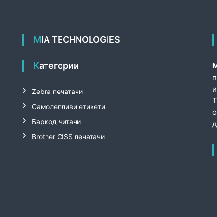
MIA TECHNOLOGIES
Категории
М
п
и
Zebra печатачи
T
Самолепливи етикети
о
Баркод читачи
д
Brother CISS печатачи