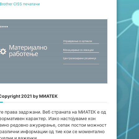
Brother CISS печатачи
Copyright 2021 by МИАТЕК
те права задржани. Веб страната на МИАТЕК е од
формативен карaктер. Иако настојуваме кон
јзино редовно ажурирање, сепак постои можност
 различни информации од тие кои се моментално
туелни и важечки.