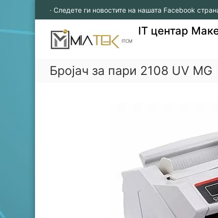
S
· Следете ги новостите на нашата Facebook стран
k
i
IT центар Мак
p
t
o
c
Бројач за пари 2108 UV MG
o
n
t
e
n
t