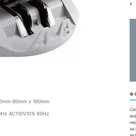
:
© 
110mm-90mm x 190mm
Си
0Hz AC110V10% 60Hz
ин
не
за
ак