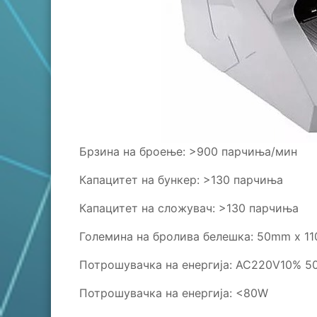
Брзина на броење: >900 парчиња/мин
Капацитет на бункер: >130 парчиња
Капацитет на сложувач: >130 парчиња
Големина на бролива белешка: 50mm x 
Потрошувачка на енергија: AC220V10% 5
Потрошувачка на енергија: <80W