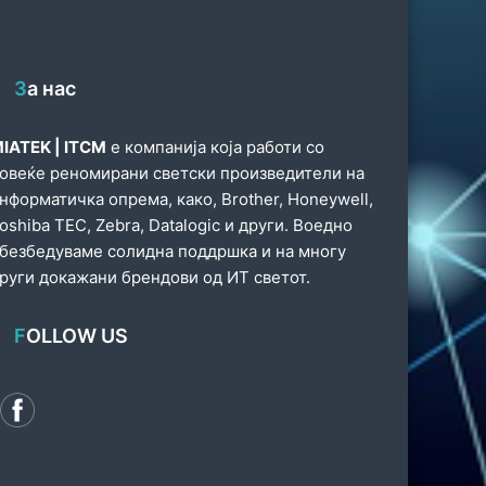
За нас
IATEK | ITCM
е компанија која работи со
овеќе реномирани светски произведители на
нформатичка опрема, како, Brother, Honeywell,
oshiba TEC, Zebra, Datalogic и други. Воедно
безбедуваме солидна поддршка и на многу
руги докажани брендови од ИТ светот.
FOLLOW US