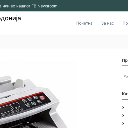
а или во нашиот FB Newsroom ·
едонија
Почетна
За нас
Пр
Пр
S
e
a
r
Ка
c
h
f
o
r