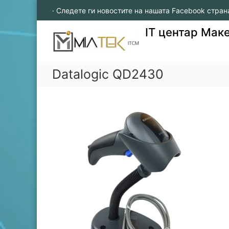
S
· Следете ги новостите на нашата Facebook стран
k
i
IT центар Мак
p
t
o
c
Datalogic QD2430
o
n
t
e
n
t