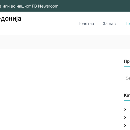
а или во нашиот FB Newsroom ·
едонија
Почетна
За нас
Пр
Пр
S
e
a
r
Ка
c
h
f
o
r