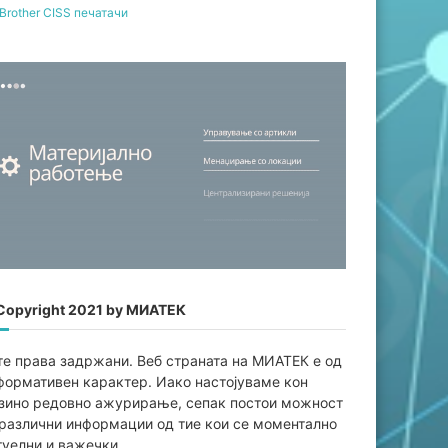
Brother CISS печатачи
Copyright 2021 by МИАТЕК
те права задржани. Веб страната на МИАТЕК е од
формативен карaктер. Иако настојуваме кон
јзино редовно ажурирање, сепак постои можност
 различни информации од тие кои се моментално
туелни и важечки.