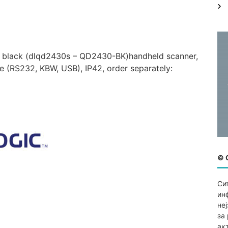
:
F, black (dlqd2430s – QD2430-BK)handheld scanner,
ace (RS232, KBW, USB), IP42, order separately:
© 
Си
ин
не
за
ак