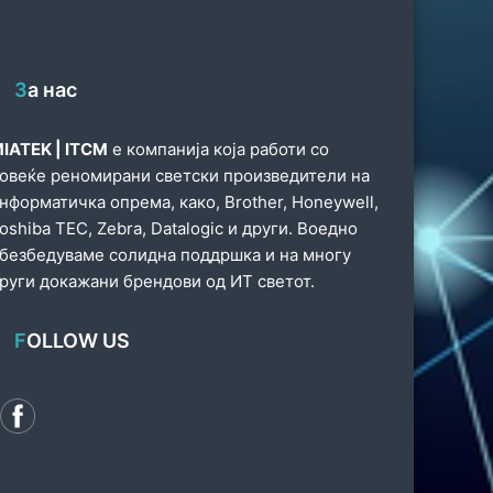
За нас
IATEK | ITCM
е компанија која работи со
овеќе реномирани светски произведители на
нформатичка опрема, како, Brother, Honeywell,
oshiba TEC, Zebra, Datalogic и други. Воедно
безбедуваме солидна поддршка и на многу
руги докажани брендови од ИТ светот.
FOLLOW US