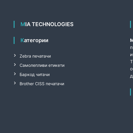
MIA TECHNOLOGIES
Категории
М
п
и
Zebra печатачи
T
Самолепливи етикети
о
Баркод читачи
д
Brother CISS печатачи