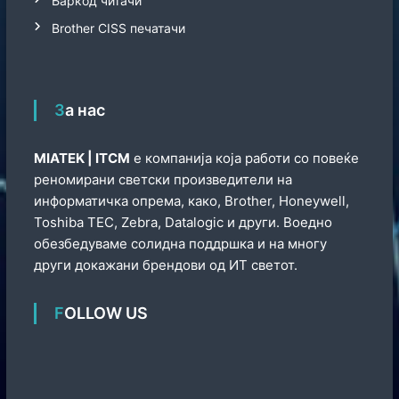
Баркод читачи
Brother CISS печатачи
За нас
МIATEK | ITCM
е компанија која работи со повеќе
реномирани светски произведители на
информатичка опрема, како, Brother, Honeywell,
Toshiba TEC, Zebra, Datalogic и други. Воедно
обезбедуваме солидна поддршка и на многу
други докажани брендови од ИТ светот.
FOLLOW US