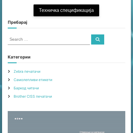
Техничка спецификација
Пребарај
S
S
e
e
a
a
r
c
r
Категории
h
c
h
Zebra печатачи
f
Самолепливи етикети
o
r
Баркод читачи
:
Brother CISS печатачи