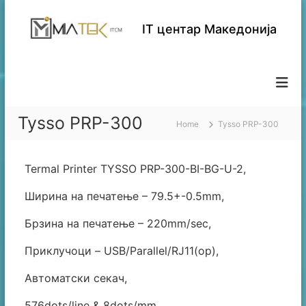
S
k
IT центар Македонија
i
p
t
o
c
o
Tysso PRP-300
n
Home
Tysso PRP-300
t
e
n
Termal Printer TYSSO PRP-300-BI-BG-U-2,
t
Ширина на печатење – 79.5+-0.5mm,
Брзина на печатење – 220mm/sec,
Приклучоци – USB/Parallel/RJ11(op),
Автоматски секач,
576dots/line & 8dots/mm,