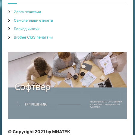
c
h
Zebra печатачи
f
Самолепливи етикети
o
r
Баркод читачи
:
Brother CISS печатачи
© Copyright 2021 by МИАТЕК