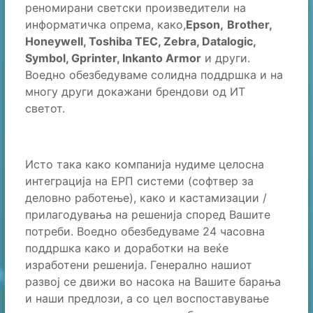
реномирани светски произведители на
информатичка опрема, како,
Epson,
Brother,
Honeywell, Toshiba TEC, Zebra, Datalogic,
Symbol, Gprinter, Inkanto Armor
и други.
Воедно обезбедуваме солидна поддршка и на
многу други докажани брендови од ИТ
светот.
Исто така како компанија нудиме целосна
интеграција на ЕРП системи (софтвер за
деловно работење), како и кастамизации /
прилагодувања на решенија според Вашите
потреби. Воедно обезбедуваме 24 часовна
поддршка како и доработки на веќе
изработени решенија. Генерално нашиот
развој се движи во насока на Вашите барања
и наши предлози, а со цел воспоставување