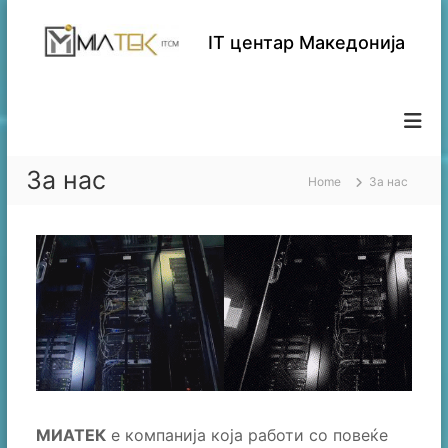
S
k
IT центар Македонија
i
p
t
o
c
o
За нас
n
Home
За нас
t
e
n
t
МИАТЕК
е компанија која работи со повеќе