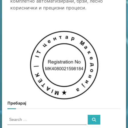
комплетно автоматизирани, брзи, лесно
кориснички и прецизни процеси.
Пребарај
S
S
e
e
a