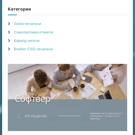
a
r
c
r
Категории
h
c
h
Zebra печатачи
f
Самолепливи етикети
o
r
Баркод читачи
:
Brother CISS печатачи