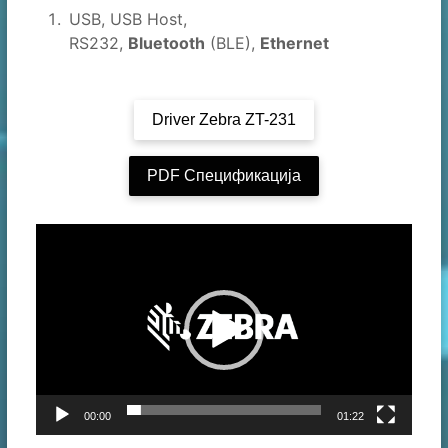
USB, USB Host,
RS232,
Bluetooth
(BLE),
Ethernet
Driver Zebra ZT-231
PDF Спецификација
V
i
d
e
o
P
l
a
00:00
01:22
y