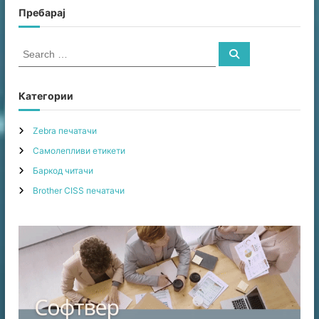
e
Пребарај
r
S
S
e
e
a
a
r
c
r
Категории
h
c
h
Zebra печатачи
f
Самолепливи етикети
o
r
Баркод читачи
:
Brother CISS печатачи