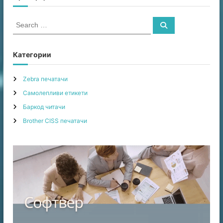
S
S
e
e
a
a
r
c
r
Категории
h
c
h
Zebra печатачи
f
Самолепливи етикети
o
r
Баркод читачи
:
Brother CISS печатачи