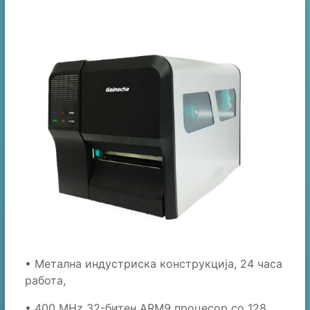
• Mетална индустриска конструкција, 24 часа
работа,
• 400 MHz 32-битен ARM9 процесор со 128