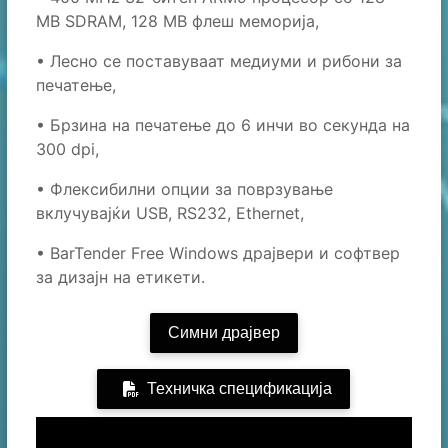
MB SDRAM, 128 MB флеш меморија,
• Лесно се поставуваат медиуми и рибони за
печатење,
• Брзина на печатење до 6 инчи во секунда на
300 dpi,
• Флексибилни опции за поврзување
вклучувајќи USB, RS232, Ethernet,
• BarTender Free Windows драјвери и софтвер
за дизајн на етикети.
Симни драјвер
Техничка спецификација