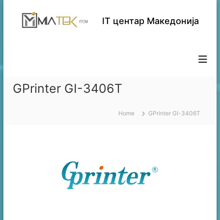
S
k
IT центар Македонија
i
p
t
o
c
o
GPrinter GI-3406T
n
t
e
Home
GPrinter GI-3406T
n
t