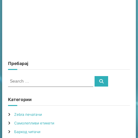
Пребарај
S
S
e
e
a
a
r
c
r
Категории
h
c
h
Zebra печатачи
f
Самолепливи етикети
o
r
Баркод читачи
: