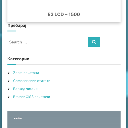
E2 LCD – 1500
Пребарај
S
S
e
e
a
a
r
c
r
Категории
h
c
h
Zebra печатачи
f
Самолепливи етикети
o
r
Баркод читачи
:
Brother CISS печатачи