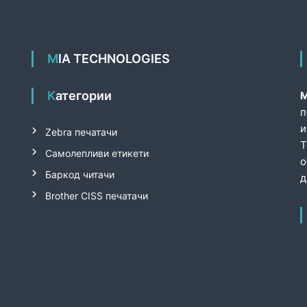
MIA TECHNOLOGIES
Категории
М
п
и
Zebra печатачи
T
Самолепливи етикети
о
Баркод читачи
д
Brother CISS печатачи