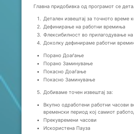
Главна придобивка од програмот се дета
Детален извештај за точното време к
Дефинирање на работни времиња
Флексибилност во прилагодување на
Доколку дефинираме работни времињ
Порано Доаѓање
Порано Заминување
Покасно Доаѓање
Покасно Заминување
Добиваме точен извештај за:
Вкупно одработени работни часови во
временски период кој самиот работо
Прекувремени часови
Искористена Пауза