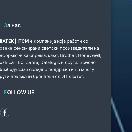
За нас
IATEK | ITCM
е компанија која работи со
овеќе реномирани светски произведители на
нформатичка опрема, како, Brother, Honeywell,
oshiba TEC, Zebra, Datalogic и други. Воедно
безбедуваме солидна поддршка и на многу
руги докажани брендови од ИТ светот.
FOLLOW US