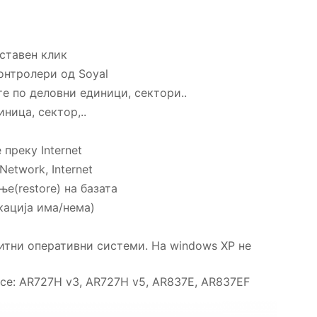
ставен клик
онтролери од Soyal
е по деловни единици, сектори..
ница, сектор,..
преку Internet
etwork, Internet
е(restore) на базата
кација има/нема)
итни оперативни системи. На windows XP не
е: AR727H v3, AR727H v5, AR837E, AR837EF