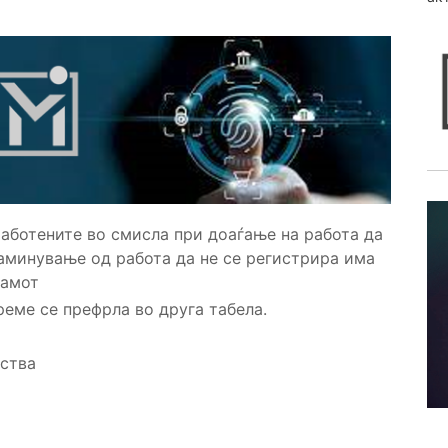
аботените во смисла при доаѓање на работа да
заминување од работа да не се регистрира има
рамот
еме се префрла во друга табела.
ства