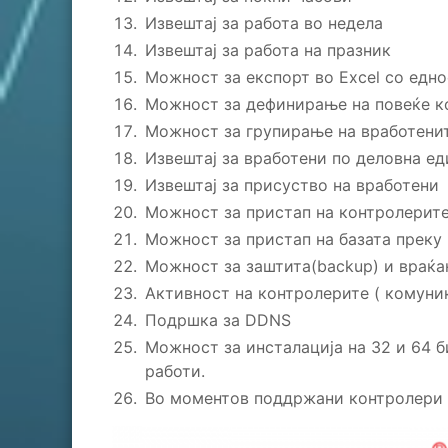
Извештај за работа во недела
Извештај за работа на празник
Можност за експорт во Excel со едно
Можност за дефинирање на повеќе к
Можност за групирање на вработенит
Извештај за вработени по деловна еди
Извештај за присуство на вработени
Можност за пристап на контролерите 
Можност за пристап на базата преку N
Можност за заштита(backup) и враќањ
Активност на контролерите ( комуни
Подршка за DDNS
Можност за инсталација на 32 и 64 б
работи.
Во моментов поддржани контролери с