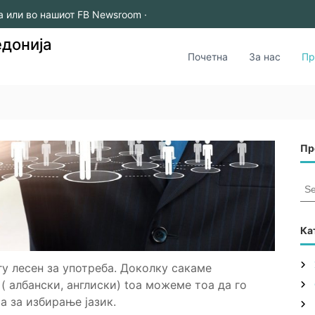
а или во нашиот FB Newsroom ·
едонија
Почетна
За нас
Пр
Пр
S
e
a
r
Ка
c
h
гу лесен за употреба. Доколку сакаме
f
( албански, англиски) toa можеме тоа да го
o
а за избирање јазик.
r