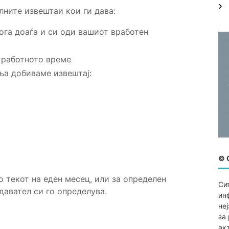
:
лните извештаи кои ги дава:
ога доаѓа и си оди вашиот вработен
 работното време
а добиваме извештај:
© 
 текот на еден месец, или за определен
Си
давател си го определува.
ин
не
за
ак