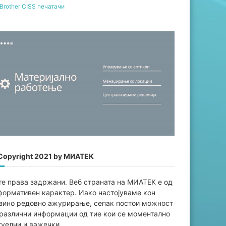
Brother CISS печатачи
Copyright 2021 by МИАТЕК
те права задржани. Веб страната на МИАТЕК е од
формативен карaктер. Иако настојуваме кон
јзино редовно ажурирање, сепак постои можност
 различни информации од тие кои се моментално
туелни и важечки.