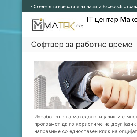
S
· Следете ги новостите на нашата Facebook стран
k
i
IT центар Мак
p
t
o
c
Софтвер за работно време
o
n
t
e
n
t
Изработен е на македонски јазик и е мно
програмот да го користиме на друг јазик 
направиме со едноставен клик на опцијат