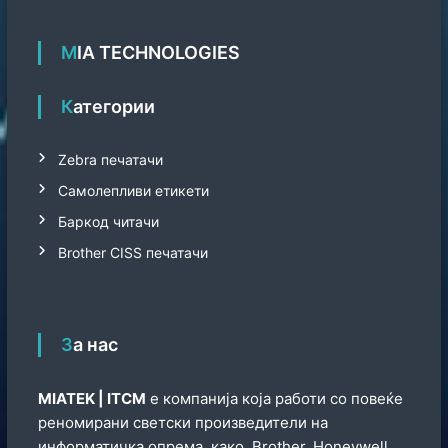
MIA TECHNOLOGIES
Категории
Zebra печатачи
Самолепливи етикети
Баркод читачи
Brother CISS печатачи
За нас
МIATEK | ITCM
е компанија која работи со повеќе
реномирани светски произведители на
информатичка опрема, како, Brother, Honeywell,