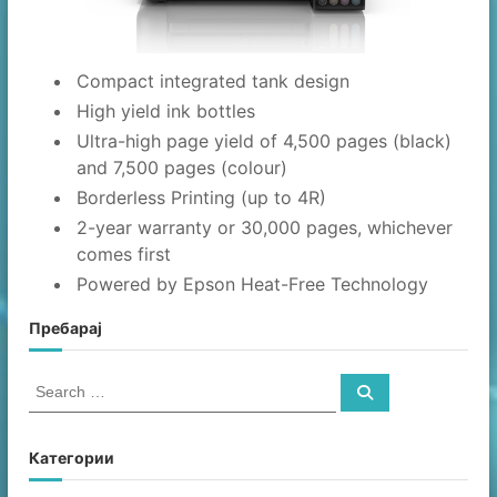
Compact integrated tank design
High yield ink bottles
Ultra-high page yield of 4,500 pages (black)
and 7,500 pages (colour)
Borderless Printing (up to 4R)
2-year warranty or 30,000 pages, whichever
comes first
Powered by Epson Heat-Free Technology
Пребарај
S
S
e
e
a
a
r
c
r
Категории
h
c