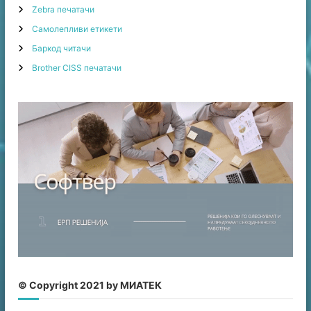
h
Zebra печатачи
f
Самолепливи етикети
o
r
Баркод читачи
:
Brother CISS печатачи
© Copyright 2021 by МИАТЕК