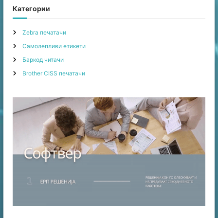
c
r
Категории
h
c
h
Zebra печатачи
f
Самолепливи етикети
o
r
Баркод читачи
:
Brother CISS печатачи