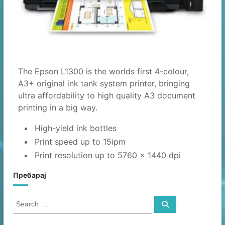
The Epson L1300 is the worlds first 4-colour,
A3+ original ink tank system printer, bringing
ultra affordability to high quality A3 document
printing in a big way.
High-yield ink bottles
Print speed up to 15ipm
Print resolution up to 5760 x 1440 dpi
Пребарај
S
S
e
e
a
a
r